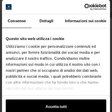
QUALITY PRODUCTS.
VENDITA &
Consenso
Dettagli
Informazioni sui cookie
FORNITURA
Questo sito web utilizza i cookie
Utilizziamo i cookie per personalizzare contenuti ed
annunci, per fornire funzionalità dei social media e per
Qui Lei può scaricare le nostre condizioni di vendita e fornitura.
analizzare il nostro traffico. Condividiamo inoltre
informazioni sul modo in cui utilizza il nostro sito con i
Downloads:
nostri partner che si occupano di analisi dei dati web,
pubblicità e social media, i quali potrebbero combinarle
con altre informazioni che ha fornito loro o che hanno
Terms of sale and delivery
raccolto dal suo utilizzo dei loro servizi.
in inglese
120 KB
Accetta tutti