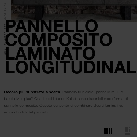
MADE IN SALZBURG.
PANNELLO
QUALITY PRODUCTS.
COMPOSITO
LAMINATO
LONGITUDINAL
Decoro più substrato a scelta.
Pannello truciolare, pannello MDF o
betulla Multiplex? Quasi tutti i decori Kaindl sono disponibili sotto forma di
pannello composito. Questo consente di combinare diversi laminati su
entrambi i lati del pannello.