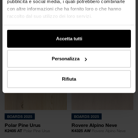
pubblicità e social media, i quali potrebbero combinarle
con altre informazioni che ha fornito loro o che hanno
raccolto dal suo utilizzo dei loro servizi.
BOARDS 2025
BOARDS 2025
Oak Elegant
Pino Antico Cottage
Accetta tutti
K5896 AN
Oak Elegant
K4347 AT
Pino Antico Cottage
Personalizza
Rifiuta
BOARDS 2025
BOARDS 2025
Polar Pine Urus
Rovere Alpino Neve
K2405 AT
Polar Pine Urus
K4325 AW
Rovere Alpino Neve