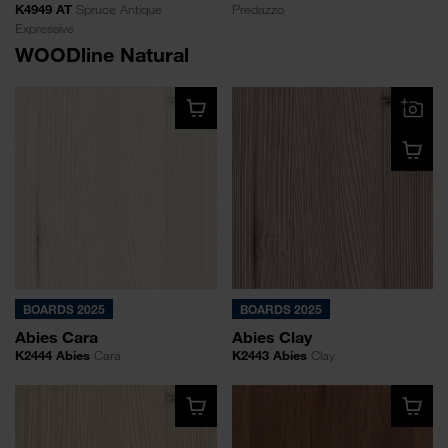
K4949 AT
Spruce Antique
Predazzo
Expressive
WOODline Natural
BOARDS 2025
BOARDS 2025
Abies Cara
Abies Clay
K2444 Abies
Cara
K2443 Abies
Clay