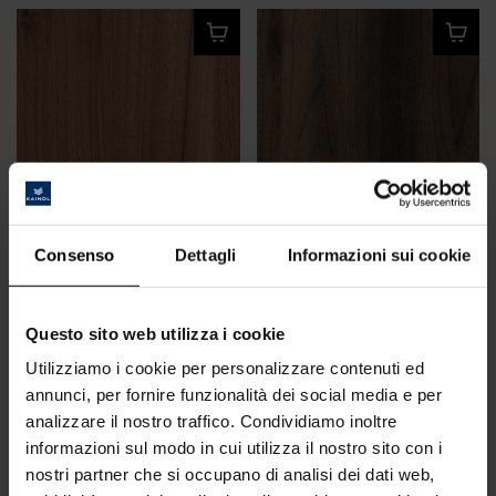
Consenso
Dettagli
Informazioni sui cookie
BOARDS 2025
BOARDS 2025
Noce Sizilia
Noce Tortona
37755 BS
Noce Sizilia
32339 AN
Noce Tortona
Questo sito web utilizza i cookie
Utilizziamo i cookie per personalizzare contenuti ed
annunci, per fornire funzionalità dei social media e per
analizzare il nostro traffico. Condividiamo inoltre
informazioni sul modo in cui utilizza il nostro sito con i
nostri partner che si occupano di analisi dei dati web,