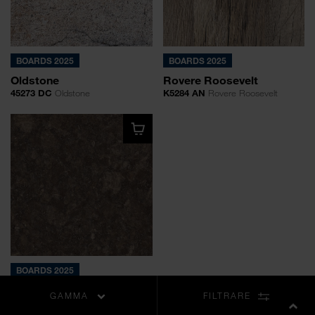
BOARDS 2025
BOARDS 2025
Oldstone
Rovere Roosevelt
45273 DC
Oldstone
K5284 AN
Rovere Roosevelt
BOARDS 2025
Steel Grey Coffee
GAMMA
FILTRARE
K4894 DP
Steel Grey Coffee