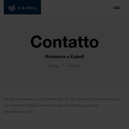
Contatto
Richiesta a Kaindl
Home
Contatto
Ha una domanda su un prodotto Kaindl? Sta cercando la persona giusta
per i contatti? Utilizzi il nostro modulo di contatto o scriva a
office@kaindl.com.