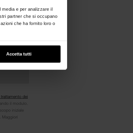
l media e per analizzare il
nostri partner che si occupano
azioni che ha fornito loro o
Accetta tutti
l trattamento dei
iando il modulo.
scopo iniziale
i. Maggiori