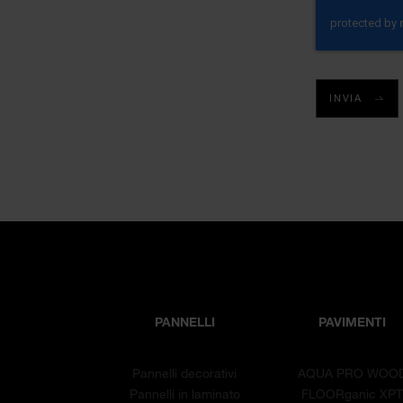
INVIA
PANNELLI
PAVIMENTI
Pannelli decorativi
AQUA PRO WOO
Pannelli in laminato
FLOORganic XP