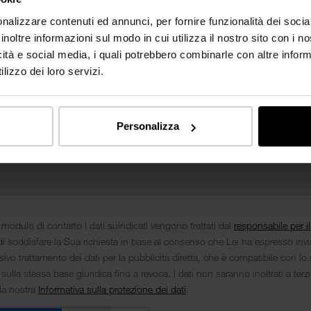
nalizzare contenuti ed annunci, per fornire funzionalità dei socia
inoltre informazioni sul modo in cui utilizza il nostro sito con i 
icità e social media, i quali potrebbero combinarle con altre inform
lizzo dei loro servizi.
Personalizza
 modulo di contatto i dati suindicati vengono trattati dal
responsabile per i
i soddisfare la Sua richiesta in base al consenso che Lei ha espresso inv
ivo trattamento dei dati per la pubblicità diretta, che è compatibile con lo 
 sulla stessa base giuridica fino a revoca. I dati non saranno inoltrati a terz
lla nostra
Informativa sulla protezione dei dati
.