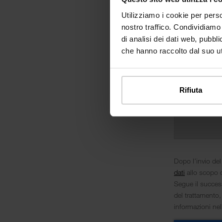
Utilizziamo i cookie per perso
nostro traffico. Condividiamo 
di analisi dei dati web, pubbl
che hanno raccolto dal suo uti
Rifiuta
Dopo l’invio del
dati
allo scopo d
Segue il success
del trattamento,
informazioni ne