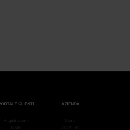
PORTALE CLIENTI
AZIENDA
Registrazione
Storia
Login
Dati & Fatti