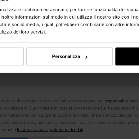
nalizzare contenuti ed annunci, per fornire funzionalità dei socia
inoltre informazioni sul modo in cui utilizza il nostro sito con i 
icità e social media, i quali potrebbero combinarle con altre inform
lizzo dei loro servizi.
Personalizza
 modulo di contatto i dati suindicati vengono trattati dal
responsabile per i
i soddisfare la Sua richiesta in base al consenso che Lei ha espresso inv
ivo trattamento dei dati per la pubblicità diretta, che è compatibile con lo 
 sulla stessa base giuridica fino a revoca. I dati non saranno inoltrati a terz
lla nostra
Informativa sulla protezione dei dati
.