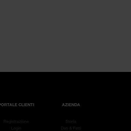
PORTALE CLIENTI
AZIENDA
Registrazione
Storia
Login
Dati & Fatti