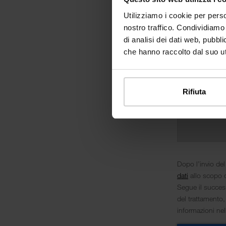
Utilizziamo i cookie per perso
nostro traffico. Condividiamo 
di analisi dei dati web, pubbl
che hanno raccolto dal suo uti
Rifiuta
Dopo l’invio del
dati
allo scopo d
Segue il success
del trattamento,
informazioni ne