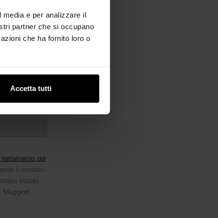
l media e per analizzare il
nostri partner che si occupano
azioni che ha fornito loro o
Accetta tutti
l trattamento dei
iando il modulo.
scopo iniziale
i. Maggiori