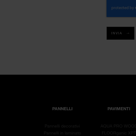
INVIA
PANNELLI
PAVIMENTI
Pannelli decorativi
AQUA PRO WOO
Pannelli in laminato
FLOORganic XP