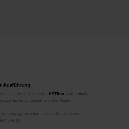
er Ausführung.
venienz sind das Gesicht der
ARTline
. Authentisch,
 Oberflächenstil bedient sich bei Metall,
nd nahezu grenzenlos – setzen Sie ein klares
rior Design.