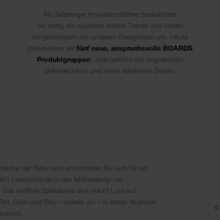
Als Salzburger Innovationsführer beobachten
wir stetig die neuesten Interior Trends und setzen
sie gemeinsam mit unserem Designteam um. Heute
präsentieren wir
fünf neue, anspruchsvolle BOARDS
Produktgruppen
. Jede verführt mit ungeahntem
Dekorreichtum und vielen attraktiven Details.
fächer der Natur und entscheiden Sie sich für ein
 zieht Lebensfreude in das Möbeldesign ein –
e. Das eröffnet Spielräume und macht Lust auf
Rot, Grün und Blau – jeweils uni – in zarten Nuancen
C
 Wunsch.