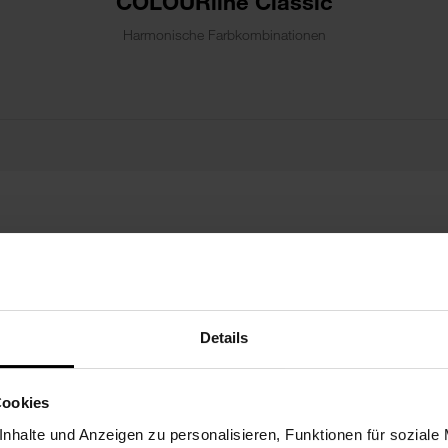
COLOURline Classic
Harmonische Farbkombinationen
Details
print
Oberflächen überzeugen durch viele
ANTI-F
ktuellen Trendfarben ab Lager verfügbar.
Cookies
nhalte und Anzeigen zu personalisieren, Funktionen für soziale