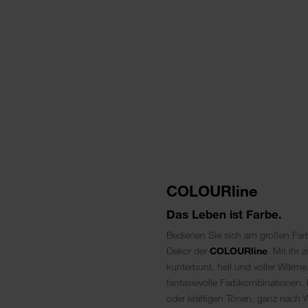
COLOURline
Das Leben ist Farbe.
Bedienen Sie sich am großen Farb
Dekor der
COLOURline
. Mit ihr
kunterbunt, hell und voller Wärm
fantasievolle Farbkombinationen. 
oder kräftigen Tönen, ganz nach