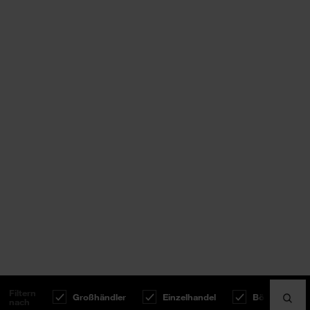
Land
Bitte wählen
Albanien
Algerien
Filtern
Großhändler
Einzelhandel
Böden
nach