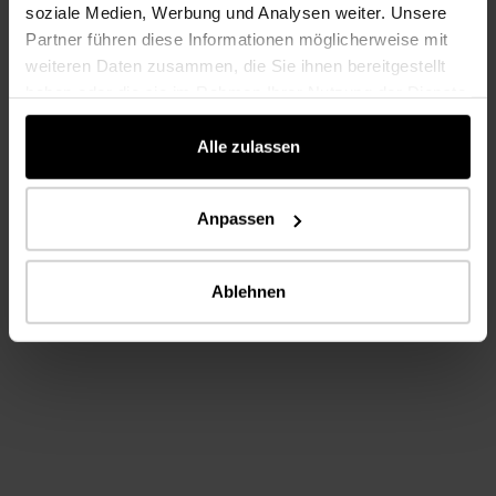
soziale Medien, Werbung und Analysen weiter. Unsere
Partner führen diese Informationen möglicherweise mit
weiteren Daten zusammen, die Sie ihnen bereitgestellt
haben oder die sie im Rahmen Ihrer Nutzung der Dienste
Home
Händlersuche
gesammelt haben.
Alle zulassen
Händlersuche
Kaindl-Händler in Ihrer Nähe finden
Anpassen
HÄNDLERSUCHE
UMKREISSUCHE
Ablehnen