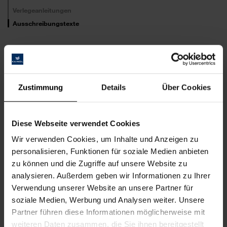
Verlegeanleitungen
Ausschreibungstexte
Ausschreibungstexte herunterladen
Hier können sich Architekten, Verarbeiter und Planer unsere
Zustimmung
Details
Über Cookies
produktbezogenen Ausschreibungstexte, für
aktuell gängige
Softwareprogramme (GAEB 90/2000/XML 3.2, Text, PDF)
schnell und
unkompliziert herunterladen.
Diese Webseite verwendet Cookies
Wir verwenden Cookies, um Inhalte und Anzeigen zu
personalisieren, Funktionen für soziale Medien anbieten
zu können und die Zugriffe auf unsere Website zu
analysieren. Außerdem geben wir Informationen zu Ihrer
Verwendung unserer Website an unsere Partner für
soziale Medien, Werbung und Analysen weiter. Unsere
Partner führen diese Informationen möglicherweise mit
weiteren Daten zusammen, die Sie ihnen bereitgestellt