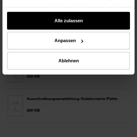
haben oder die sie im Rahmen Ihrer Nutzung der Dienste
gesammelt haben.
Alle zulassen
Anpassen
BOARDS
Ablehnen
Ausschreibungsempfehlung BOARDS
352 KB
Ausschreibungsempfehlung Holzfurnierte Platte
300 KB