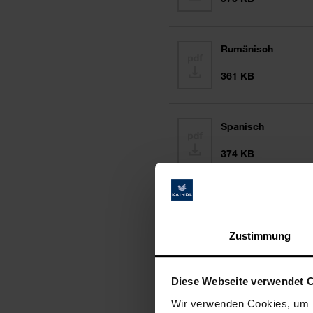
Rumänisch
361 KB
Spanisch
374 KB
Kroatisch
402 KB
Zustimmung
Diese Webseite verwendet 
Wir verwenden Cookies, um I
Laminatboden 