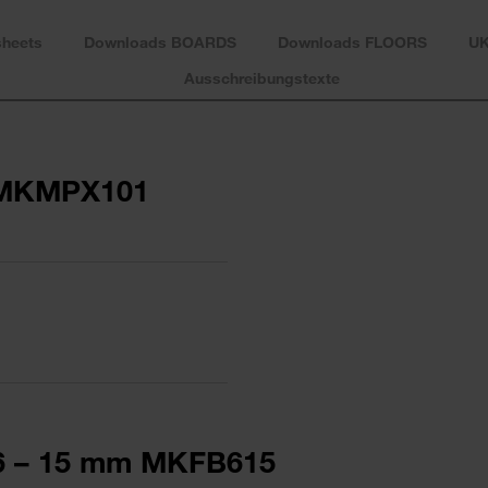
sheets
Downloads BOARDS
Downloads FLOORS
U
Ausschreibungstexte
 MKMPX101
6 – 15 mm MKFB615