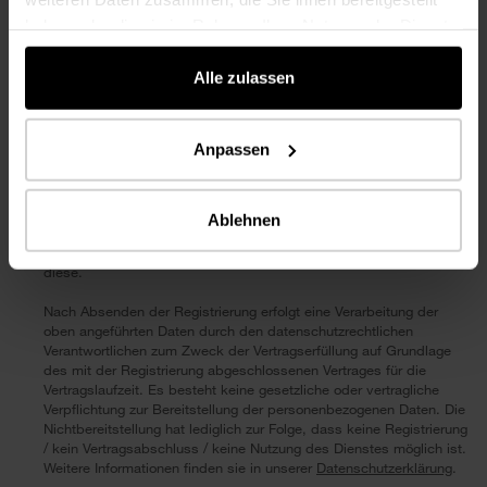
haben oder die sie im Rahmen Ihrer Nutzung der Dienste
gesammelt haben.
Alle zulassen
Anpassen
Ablehnen
Ich habe die
Nutzungsbestimmungen
gelesen und akzeptiere
diese.
Nach Absenden der Registrierung erfolgt eine Verarbeitung der
oben angeführten Daten durch den datenschutzrechtlichen
Verantwortlichen zum Zweck der Vertragserfüllung auf Grundlage
des mit der Registrierung abgeschlossenen Vertrages für die
Vertragslaufzeit. Es besteht keine gesetzliche oder vertragliche
Verpflichtung zur Bereitstellung der personenbezogenen Daten. Die
Nichtbereitstellung hat lediglich zur Folge, dass keine Registrierung
/ kein Vertragsabschluss / keine Nutzung des Dienstes möglich ist.
Weitere Informationen finden sie in unserer
Datenschutzerklärung
.