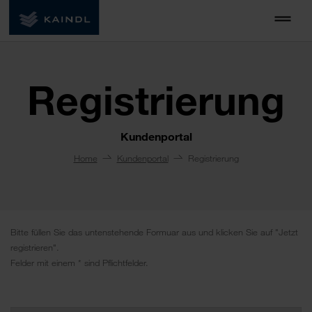
Registrierung
Kundenportal
Home
Kundenportal
Registrierung
Bitte füllen Sie das untenstehende Formuar aus und klicken Sie auf "Jetzt
registrieren".
Felder mit einem * sind Pflichtfelder.