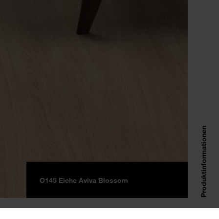
Produktinformationen
O145 Eiche Aviva Blossom