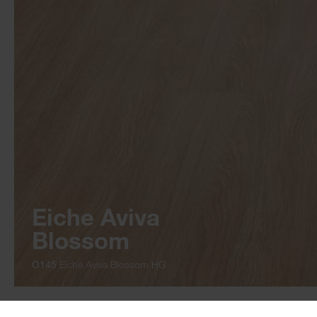
Eiche Aviva
Blossom
O145
Eiche Aviva Blossom HG