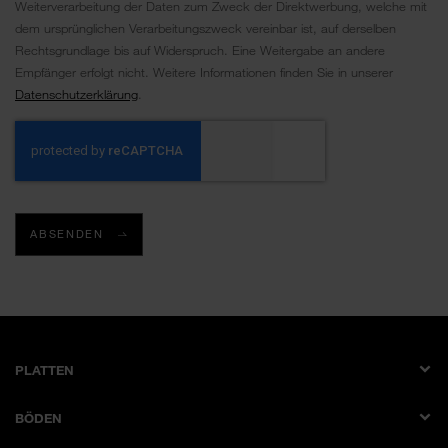
Weiterverarbeitung der Daten zum Zweck der Direktwerbung, welche mit
dem ursprünglichen Verarbeitungszweck vereinbar ist, auf derselben
Rechtsgrundlage bis auf Widerspruch. Eine Weitergabe an andere
Empfänger erfolgt nicht. Weitere Informationen finden Sie in unserer
Datenschutzerklärung
.
ABSENDEN
PLATTEN
Dekorplatte
BÖDEN
Schichtstoffplatte