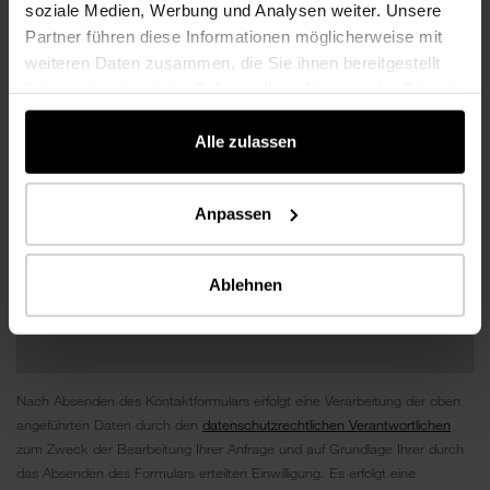
soziale Medien, Werbung und Analysen weiter. Unsere
Partner führen diese Informationen möglicherweise mit
weiteren Daten zusammen, die Sie ihnen bereitgestellt
haben oder die sie im Rahmen Ihrer Nutzung der Dienste
gesammelt haben.
Alle zulassen
Anpassen
Ablehnen
Nach Absenden des Kontaktformulars erfolgt eine Verarbeitung der oben
angeführten Daten durch den
datenschutzrechtlichen Verantwortlichen
zum Zweck der Bearbeitung Ihrer Anfrage und auf Grundlage Ihrer durch
das Absenden des Formulars erteilten Einwilligung. Es erfolgt eine