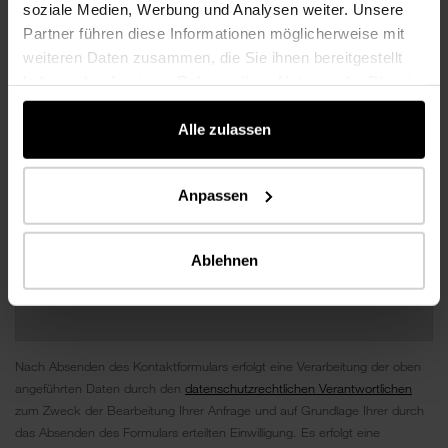
soziale Medien, Werbung und Analysen weiter. Unsere
Partner führen diese Informationen möglicherweise mit
weiteren Daten zusammen, die Sie ihnen bereitgestellt
haben oder die sie im Rahmen Ihrer Nutzung der Dienste
gesammelt haben.
Alle zulassen
Anpassen
Ablehnen
Nach Absenden des Kontaktformulars erfolgt eine Verarbeitung der oben
angeführten Daten durch den
datenschutzrechtlichen Verantwortlichen
zum Zweck der Bearbeitung Ihrer Anfrage und auf Grundlage Ihrer durch
das Absenden des Formulars erteilten Einwilligung. Es erfolgt eine