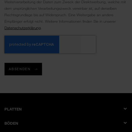
Weiterverarbeitung der Daten zum Zweck der Direktwerbung, welche mit
dem ursprünglichen Verarbeitungszweck vereinbar ist, auf derselben
Rechtsgrundlage bis auf Widerspruch. Eine Weitergabe an andere
Empfänger erfolgt nicht. Weitere Informationen finden Sie in unserer
Datenschutzerklärung
.
ABSENDEN
PLATTEN
Dekorplatte
BÖDEN
Schichtstoffplatte