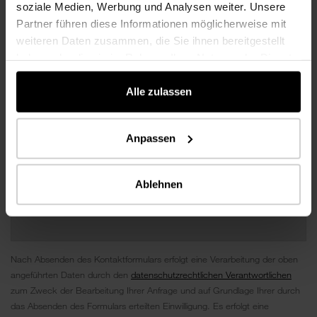
soziale Medien, Werbung und Analysen weiter. Unsere
Partner führen diese Informationen möglicherweise mit
weiteren Daten zusammen, die Sie ihnen bereitgestellt
haben oder die sie im Rahmen Ihrer Nutzung der Dienste
gesammelt haben.
Alle zulassen
Anpassen
Ablehnen
Nach Absenden des Kontaktformulars erfolgt eine Verarbeitung der oben
angeführten Daten durch den
datenschutzrechtlichen Verantwortlichen
zum Zweck der Bearbeitung Ihrer Anfrage und auf Grundlage Ihrer durch
das Absenden des Formulars erteilten Einwilligung. Es erfolgt eine