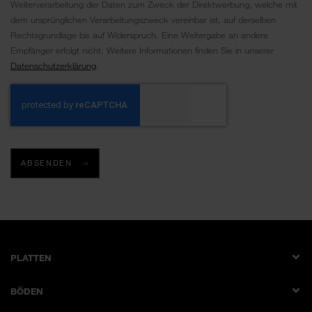
Weiterverarbeitung der Daten zum Zweck der Direktwerbung, welche mit
dem ursprünglichen Verarbeitungszweck vereinbar ist, auf derselben
Rechtsgrundlage bis auf Widerspruch. Eine Weitergabe an andere
Empfänger erfolgt nicht. Weitere Informationen finden Sie in unserer
Datenschutzerklärung
.
ABSENDEN
PLATTEN
Dekorplatte
BÖDEN
Schichtstoffplatte