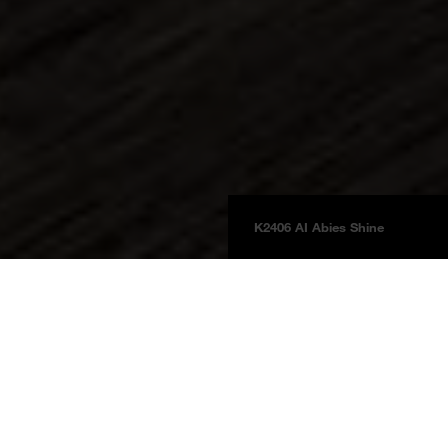
K2406 AI Abies Shine
Platten
Produktinformationen
BOARDS 2025
Abies Shine