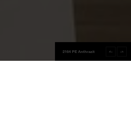
2164 PE Anthrazit
2164 PE Anthr
Platten
Produktinformationen
BOARDS 2025
Anthrazit
2164 PE
Anthrazit
Preisgruppe 3