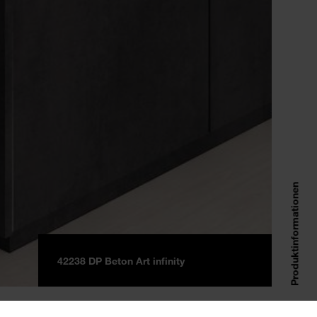
Produktinformationen
42238 DP Beton Art infinity