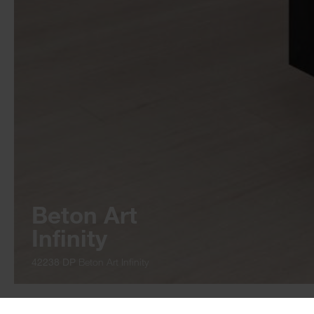
Beton Art
Infinity
42238 DP
Beton Art Infinity