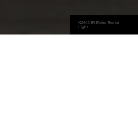
K2442 IR Eiche Evoke
Light
Platten
Produktinformationen
BOARDS 2025
Eiche Evoke Light
K2442 Eiche
Evoke Light
Preisgruppe 9
Dekorplatte
Schichtstoffplatte längs