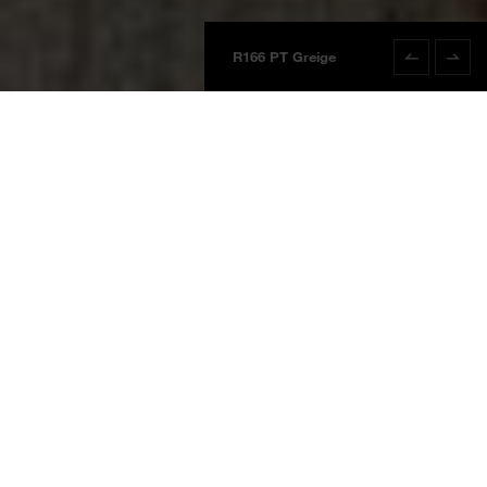
R166 PT Greige
R166 PT Grei
Platten
Produktinformationen
BOARDS 2025
Greige
R166 PT
Greige
Wasserfeste Wandverkleidung