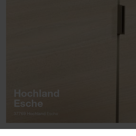
Hochland
Esche
37769 Hochland
Esche