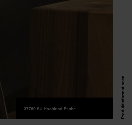
Produktinformationen
37769 SU Hochland Esche