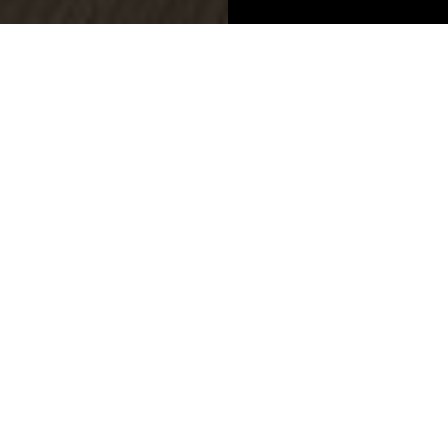
Platten
Produktinformationen
NEU
BOARDS 2025
Textil Lino Crema
K2823 GT
Textil Lino Crema
Preisgruppe 8c
Dekorplatte
Schichtstoffplatte längs