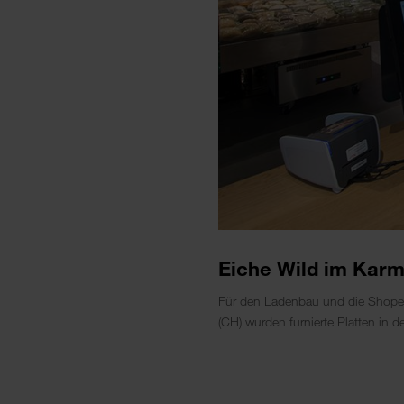
Eiche Wild im Kar
Für den Ladenbau und die Shope
(CH) wurden furnierte Platten in