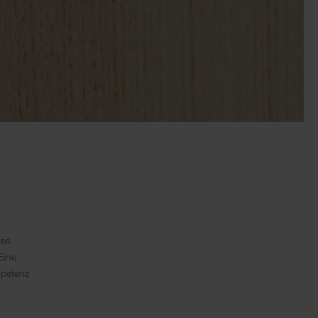
les
Eine
mpetenz