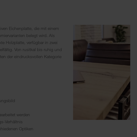
iven Eichenplatte, die mit einem
niervarianten belegt wird. Als
kte Holzplatte, verfügbar in zwei
lfältig. Von rusitkal bis ruhig und
anten der eindrucksvollen Kategorie
ungsbild
earbeitet werden
s-Verhältnis
chiedenen Optiken