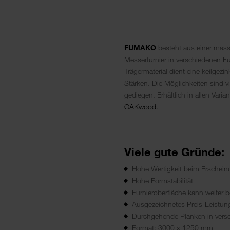
FUMAKO
besteht aus einer mass
Messerfurnier in verschiedenen Fur
Trägermaterial dient eine keilgezin
Stärken. Die Möglichkeiten sind vie
gediegen. Erhältlich in allen Vari
OAKwood
.
Viele gute Gründe:
Hohe Wertigkeit beim Erschein
Hohe Formstabilität
Furnieroberfläche kann weiter b
Ausgezeichnetes Preis-Leistung
Durchgehende Planken in vers
Format: 3000 x 1250 mm