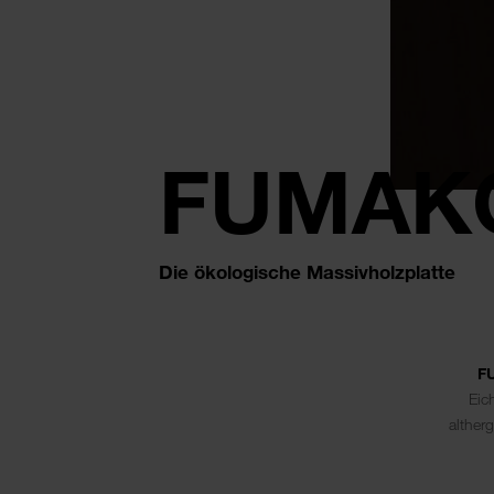
FUMAK
Die ökologische Massivholzplatte
F
Eic
alther