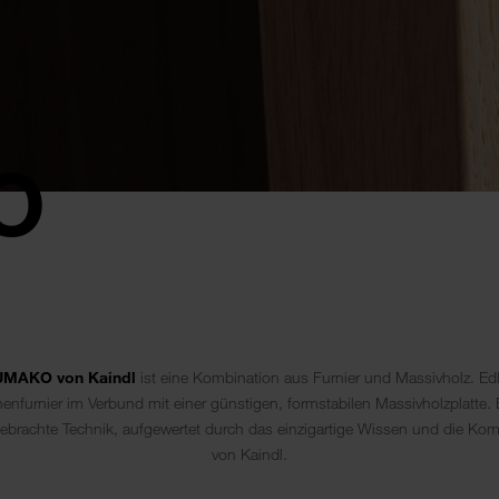
O
UMAKO von Kaindl
ist eine Kombination aus Furnier und Massivholz. Ed
henfurnier im Verbund mit einer günstigen, formstabilen Massivholzplatte. 
gebrachte Technik, aufgewertet durch das einzigartige Wissen und die Ko
von Kaindl.