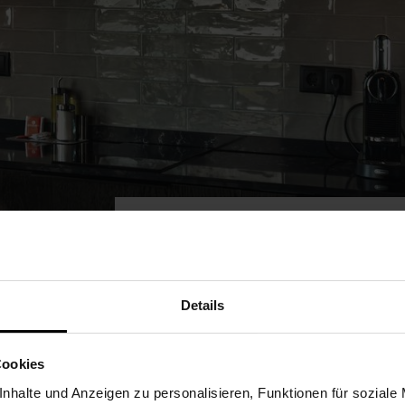
OAKWOOD
Details
Holzfurnierte Eichenplatten
Einzigartig in Optik und Haptik s
und eine hohe Wertigkeit. Entdeck
Cookies
nhalte und Anzeigen zu personalisieren, Funktionen für soziale