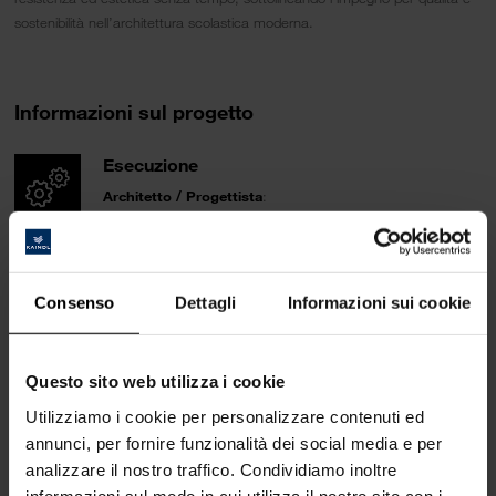
sostenibilità nell’architettura scolastica moderna.
Informazioni sul progetto
Esecuzione
Architetto / Progettista
:
Architekturbüro Thomas Harlander ZT GmbH
Membergerstraße 25, A-5020 Salzburg
thomasharlander.at
Consenso
Dettagli
Informazioni sui cookie
Falegnameria / Realizzazione:
Böhm Möbel GmbH
Summerau Mitte 22, A-4261 Rainbach
Questo sito web utilizza i cookie
www.boehmmoebel.at
Utilizziamo i cookie per personalizzare contenuti ed
Fotografia
:
annunci, per fornire funzionalità dei social media e per
M. Kaindl GmbH
analizzare il nostro traffico. Condividiamo inoltre
informazioni sul modo in cui utilizza il nostro sito con i