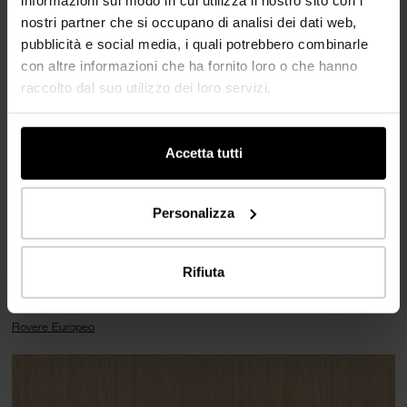
Area di utilizzo
nostri partner che si occupano di analisi dei dati web,
Scaffalature nelle aule
pubblicità e social media, i quali potrebbero combinarle
Panche e scaffalature per libri e riviste nell’aula magna
con altre informazioni che ha fornito loro o che hanno
raccolto dal suo utilizzo dei loro servizi.
Realizzazione
2026
Accetta tutti
Località
Personalizza
5020 Salzburg (AT)
Rifiuta
Prodotti usati
Rovere Europeo