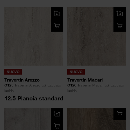
NUOVO
NUOVO
Travertin Arezzo
Travertin Macari
O125
Travertin Arezzo LG Laccato
O126
Travertin Macari LG Laccato
lucido
lucido
12.5 Plancia standard