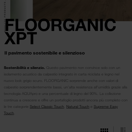
QUALITY PRODUCTS.
FLOORGANIC
XPT
Il pavimento sostenibile e silenzioso
Sostenibilità e silenzio.
Questo pavimento non convince solo con un
isolamento acustico da calpestio integrato in carta riciclata e legno nel
nuovo look grigio scuro. FLOORGANIC sorprende anche con valori di
calpestio sorprendentemente bassi, un'alta resistenza all'umidità grazie alla
tecnologia AQUApro e una percentuale di legno del 90%. La collezione
continua a crescere e offre un portafoglio prodotti ancora più completo con
le tre categorie
Select Classic Touch
,
Natural Touch
e
Supreme Easy
Touch
.