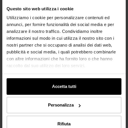
Questo sito web utilizza i cookie
Utilizziamo i cookie per personalizzare contenuti ed
annunci, per fornire funzionalità dei social media e per
analizzare il nostro traffico. Condividiamo inoltre
informazioni sul modo in cui utilizza il nostro sito con i
nostri partner che si occupano di analisi dei dati web,
pubblicità e social media, i quali potrebbero combinarle
con altre informazioni che ha fornito loro o che hanno
NUOVO
NUOVO
raccolto dal suo utilizzo dei loro servizi.
Rovere Sarocco Palermo
Rovere Sarocco Trapani
K2907
Rovere Sarocco Palermo
K2909
Rovere Sarocco Trapani SC
SC Sarocco Oak
Sarocco Oak
8.5 Plancia larga
Accetta tutti
Personalizza
Rifiuta