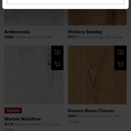
Arabescato
Hickory Sunday
O960
Arabescato HG Lucido
O171
Hickory Sunday HG Lucido
Rovere Brera Classic
NUOVO
O931
Rovere Brera Classic HG
Marble Nobilitas
Lucido
O115
Marble Nobilitas LG Laccato
lucido