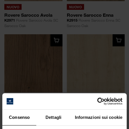
NUOVO
NUOVO
Rovere Sarocco Avola
Rovere Sarocco Enna
K2971
Rovere Sarocco Avola SC
K2915
Rovere Sarocco Enna SC
Sarocco Oak
Sarocco Oak
NUOVO
NUOVO
Rovere Sarocco Marsala
Rovere Sarocco Noto
K2910
Rovere Sarocco Marsala SC
K2908
Rovere Sarocco Noto SC
Sarocco Oak
Sarocco Oak
Consenso
Dettagli
Informazioni sui cookie