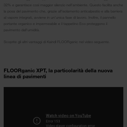
32% e garantisce così maggior silenzio nell’ambiente. Questo facilita anche
la posa del pavimento che, grazie all’isolamento anticalpestio e alla barriera
al vapore integrati, avviene in un’unica fase di lavoro. Inoltre, il pannello
portante organico e impermeabile e il tappetino Eco proteggono il
pavimento dall’umidità.
Scoprite gli altri vantaggi di Kaindl FLOORganic nel video seguente.
FLOORganic XPT, la particolarità della nuova
linea di pavimenti