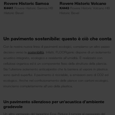
Rovere Historic Samoa
Rovere Historic Volcano
K4441
Rovere Historic Samoa HB
K4443
Rovere Historic Volcano HB
Historic Bevel
Historic Bevel
Un pavimento sostenibile: questo è ciò che conta
Con la nostra nuova linea di pavimenti ecologici, compiamo un altro passo
decisivo verso la
sostenibilità
. Infatti, FLOORganic dispone di un isolamento
acustico integrato, ecologico e resistente all’umidità. È realizzato con
cellulosa organica ed è un componente fisso della struttura della plancia.
Sia l’ulteriore isolamento anticalpestio che la barriera al vapore in plastica
sono quindi superflui. Il pavimento è riciclabile, a emissioni zero di CO2 ed
ecologico. Anche nel confezionamento delle plance con cartoni ecologici,
rinunciamo completamente all’uso della plastica.
Un pavimento silenzioso per un’acustica d’ambiente
gradevole
Un altro vantaggio del tappetino Eco: Riduce il rumore al passaggio del