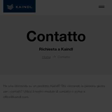
Contatto
Richiesta a Kaindl
Home
Contatto
Ha una domanda su un prodotto Kaindl? Sta cercando la persona giusta
per i contatti? Utilizzi il nostro modulo di contatto o scriva a
office@kaindl.com.