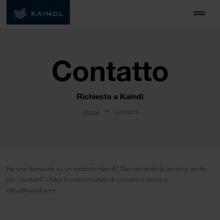
Contatto
Richiesta a Kaindl
Home
Contatto
Ha una domanda su un prodotto Kaindl? Sta cercando la persona giusta
per i contatti? Utilizzi il nostro modulo di contatto o scriva a
office@kaindl.com.