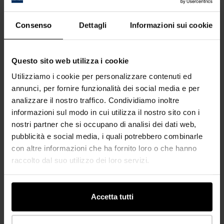
Bordo ABS
Piani di lavoro postforming
Consenso
Dettagli
Informazioni sui cookie
Piani di lavoro con ABS bordo
Questo sito web utilizza i cookie
Utilizziamo i cookie per personalizzare contenuti ed
annunci, per fornire funzionalità dei social media e per
analizzare il nostro traffico. Condividiamo inoltre
informazioni sul modo in cui utilizza il nostro sito con i
nostri partner che si occupano di analisi dei dati web,
pubblicità e social media, i quali potrebbero combinarle
con altre informazioni che ha fornito loro o che hanno
raccolto dal suo utilizzo dei loro servizi.
Accetta tutti
K5414 RO Rovere ENDgrain Classic
Disponibile in: