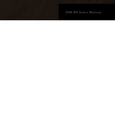
3306 BS Acero Murnau
Pannelli
Informazioni sul prodotto
BOARDS 2025
Acero Murnau
3306 BS
Acero Murnau
Gruppo di prezzo 6
Un design classico e riservato contraddistingue la decorazione color acero
chiaro Acero Murnau.
Pannelli decorativi
Pannelli in laminato stratificato