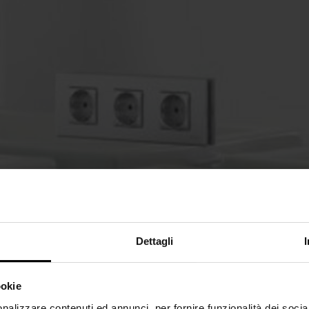
Dettagli
ookie
nalizzare contenuti ed annunci, per fornire funzionalità dei socia