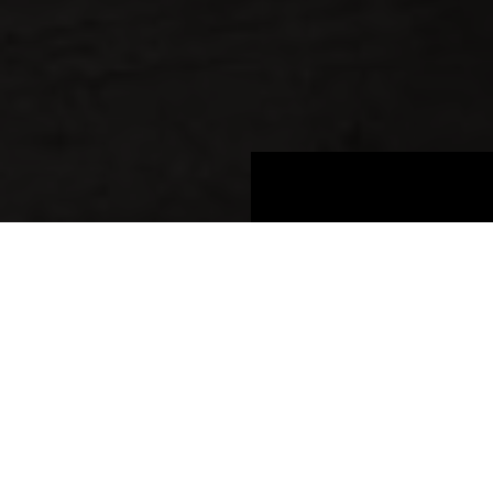
Pannelli
Informazioni sul prodotto
BOARDS 2025
Champagne
27045 OM
Champagne
Gruppo di prezzo 3