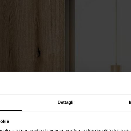
Dettagli
ookie
nalizzare contenuti ed annunci, per fornire funzionalità dei socia