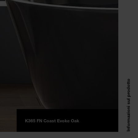
Informazioni sul prodotto
K365 FN Coast Evoke Oak