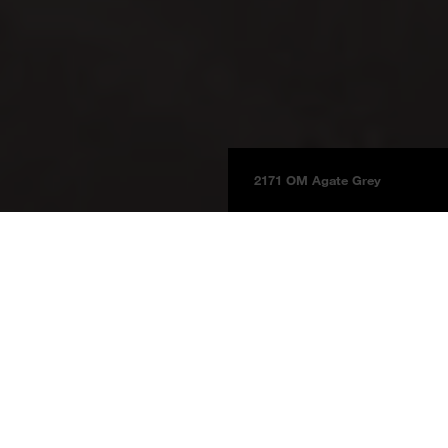
2171 OM Agate Grey
Pannelli
Informazioni sul prodotto
BOARDS 2025
Grigio Agata
2171 OM
Grigio Agata
Gruppo di prezzo 3