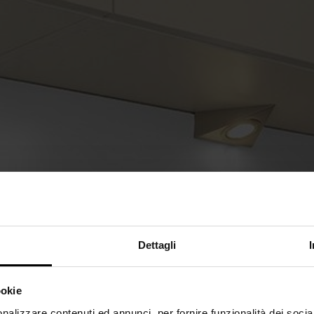
Dettagli
ookie
nalizzare contenuti ed annunci, per fornire funzionalità dei socia