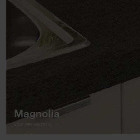
Magnolia
2507 MN
Magnolia