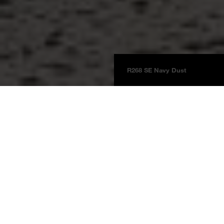
R268 SE Navy Dust
Pannelli
Informazioni sul prodotto
NUOVO
BOARDS 2025
Navy Dust
R268 SE
Navy Dust
Rivestimento murale impermeabile