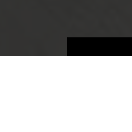
Pannelli
Informazioni sul prodotto
NUOVO
BOARDS 2025
Rovere Antique Expressive
K4447 AN
Rovere Antique Expressive
Gruppo di prezzo 7