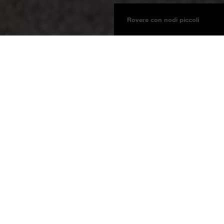
Rovere con nodi piccoli
Pannelli
Pannello Impiallacciato
Oakwood
Informazioni sul prodotto
Rovere con nodi piccoli
N
Nota tipo di legno
Referenze Rabobank
Classificazione