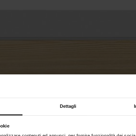
Dettagli
ookie
nalizzare contenuti ed annunci, per fornire funzionalità dei socia