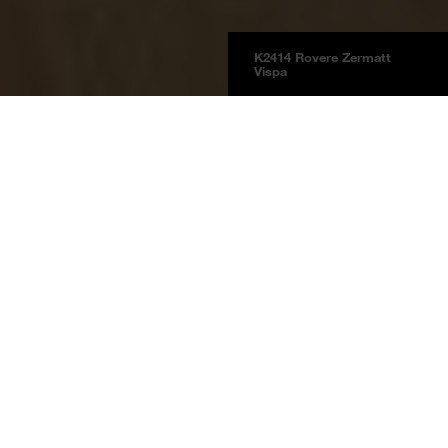
K2414 Rovere Zermatt
Vispa
Pavimenti
AQUA PRO select
Classic Touch
Informazioni sul prodotto
Rovere Zermatt Vispa
K2414
Rovere Zermatt Vispa EG Epic Grain
Nota arredamento