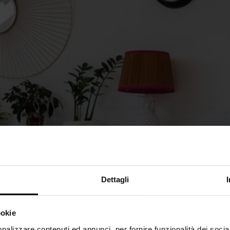
Dettagli
ookie
nalizzare contenuti ed annunci, per fornire funzionalità dei socia