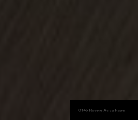
O146 Rovere Aviva Fawn
Pavimenti
AQUA PRO supreme
Easy Touch