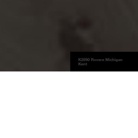
K2590 Rovere Michigan
Kent
Pavimenti
Laminati
Laminate Classic Touch
Informazioni sul prodotto
Rovere Michigan Kent
K2590
Rovere Michigan Kent EG Epic Grain