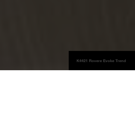
K4421 Rovere Evoke Trend
Pavimenti
Laminati
Laminate Natural Touch
Informazioni sul prodotto
Rovere Evoke Trend
K4421
Rovere Evoke Trend RI Evoke