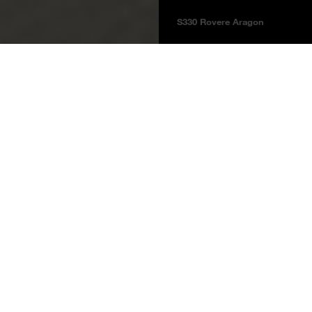
S330 Rovere Aragon
Pavimenti
Pavimento SPC
Solid Pro
Informazioni sul prodotto
Rovere Aragon
S330
Rovere Aragon AS Solid
Nota arredamento