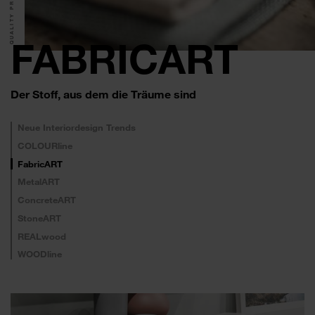
QUALITY PRODUCTS.
FABRICART
Der Stoff, aus dem die Träume sind
Neue Interiordesign Trends
COLOURline
FabricART
MetalART
ConcreteART
StoneART
REALwood
WOODline