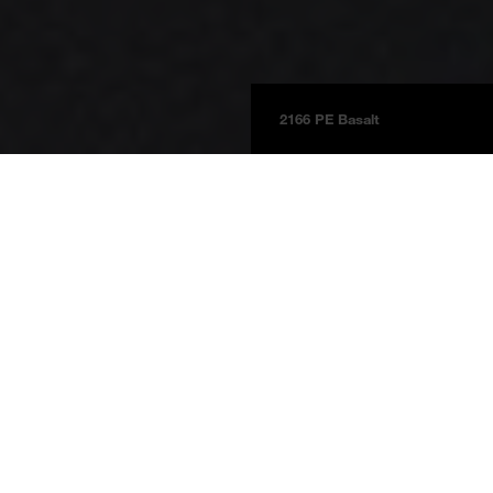
2166 PE Basalt
Platten
Produktinformationen
BOARDS 2025
Basalt
2166 DP
Basalt
Preisgruppe 3c
NCS S 8000-N